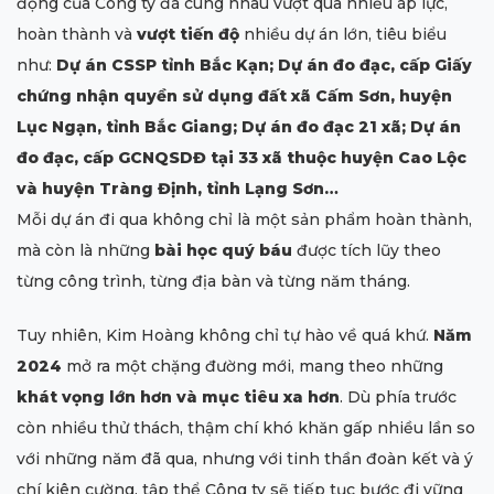
động của Công ty đã cùng nhau vượt qua nhiều áp lực,
hoàn thành và
vượt tiến độ
nhiều dự án lớn, tiêu biểu
như:
Dự án CSSP tỉnh Bắc Kạn; Dự án đo đạc, cấp Giấy
chứng nhận quyền sử dụng đất xã Cấm Sơn, huyện
Lục Ngạn, tỉnh Bắc Giang; Dự án đo đạc 21 xã; Dự án
đo đạc, cấp GCNQSDĐ tại 33 xã thuộc huyện Cao Lộc
và huyện Tràng Định, tỉnh Lạng Sơn…
Mỗi dự án đi qua không chỉ là một sản phẩm hoàn thành,
mà còn là những
bài học quý báu
được tích lũy theo
từng công trình, từng địa bàn và từng năm tháng.
Tuy nhiên, Kim Hoàng không chỉ tự hào về quá khứ.
Năm
2024
mở ra một chặng đường mới, mang theo những
khát vọng lớn hơn và mục tiêu xa hơn
. Dù phía trước
còn nhiều thử thách, thậm chí khó khăn gấp nhiều lần so
với những năm đã qua, nhưng với tinh thần đoàn kết và ý
chí kiên cường, tập thể Công ty sẽ tiếp tục bước đi vững