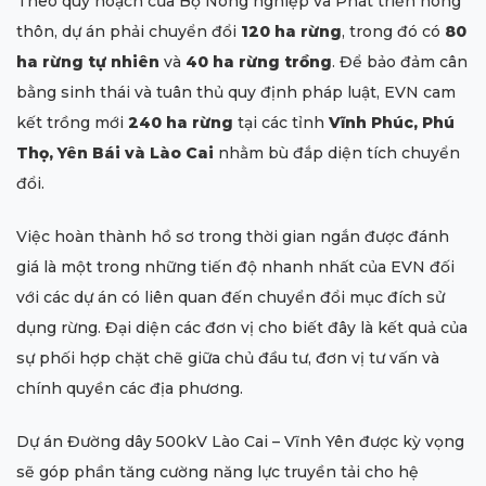
Theo quy hoạch của Bộ Nông nghiệp và Phát triển nông
thôn, dự án phải chuyển đổi
120 ha rừng
, trong đó có
80
ha rừng tự nhiên
và
40 ha rừng trồng
. Để bảo đảm cân
bằng sinh thái và tuân thủ quy định pháp luật, EVN cam
kết trồng mới
240 ha rừng
tại các tỉnh
Vĩnh Phúc, Phú
Thọ, Yên Bái và Lào Cai
nhằm bù đắp diện tích chuyển
đổi.
Việc hoàn thành hồ sơ trong thời gian ngắn được đánh
giá là một trong những tiến độ nhanh nhất của EVN đối
với các dự án có liên quan đến chuyển đổi mục đích sử
dụng rừng. Đại diện các đơn vị cho biết đây là kết quả của
sự phối hợp chặt chẽ giữa chủ đầu tư, đơn vị tư vấn và
chính quyền các địa phương.
Dự án Đường dây 500kV Lào Cai – Vĩnh Yên được kỳ vọng
sẽ góp phần tăng cường năng lực truyền tải cho hệ